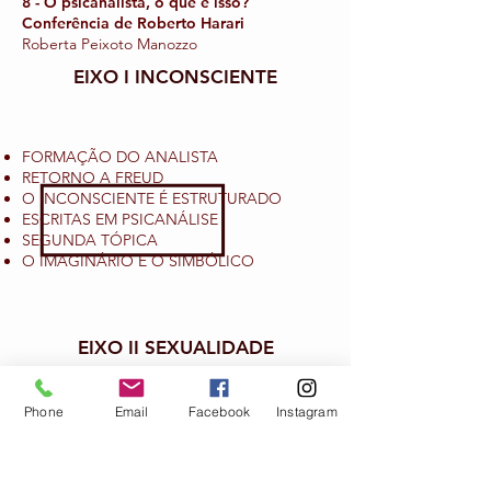
8 - O psicanalista, o que é isso?
Conferência de Roberto Harari
Roberta Peixoto Manozzo
EIXO I INCONSCIENTE
FORMAÇÃO DO ANALISTA
RETORNO A FREUD
O INCONSCIENTE É ESTRUTURADO
ESCRITAS EM PSICANÁLISE
SEGUNDA TÓPICA
O IMAGINÁRIO E O SIMBÓLICO
EIXO II SEXUALIDADE
A PULSÃO
Phone
Email
Facebook
Instagram
DESMONTAGEM DA PULSÃO
O FALO
TEORIA DA LIBIDO
FANTASMA E OBJETO a