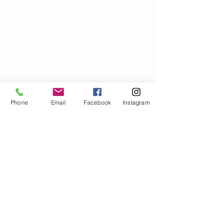
INSCREVA-SE
Phone
Email
Facebook
Instagram
NOTICIAS E DIVULGAÇÕES
Ver tudo
Posts recentes