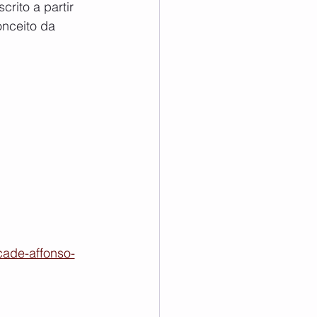
rito a partir 
onceito da 
/cade-affonso-