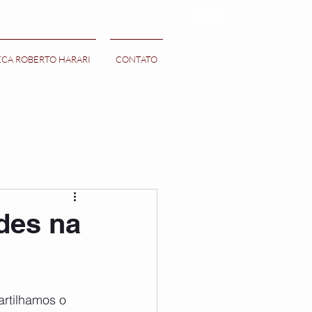
ECA ROBERTO HARARI
CONTATO
des na
rtilhamos o 