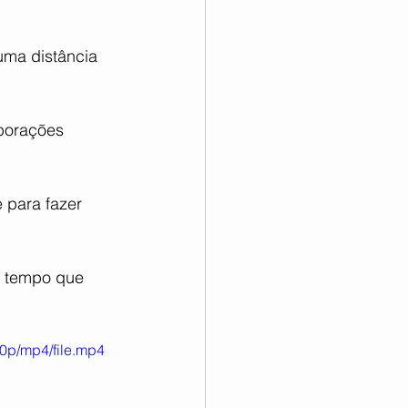
ma distância 
borações 
 para fazer 
e tempo que 
0p/mp4/file.mp4