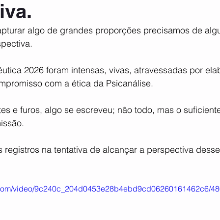
iva.
pturar algo de grandes proporções precisamos de algu
pectiva.
utica 2026 foram intensas, vivas, atravessadas por ela
ompromisso com a ética da Psicanálise.
tes e furos, algo se escreveu; não todo, mas o suficiente
issão.
 registros na tentativa de alcançar a perspectiva dess
tic.com/video/9c240c_204d0453e28b4ebd9cd06260161462c6/48