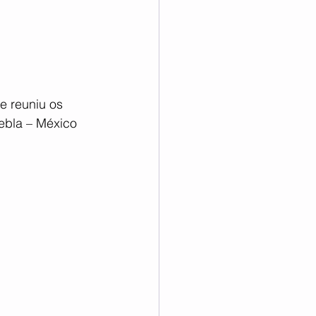
 reuniu os 
uebla – México 