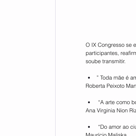
O IX Congresso se e
participantes, reafi
soube transmitir.
” Toda mãe é am
Roberta Peixoto Ma
 “A arte como b
Ana Virginia Nion Ri
 “Do amor ao c
Maurício Maliska