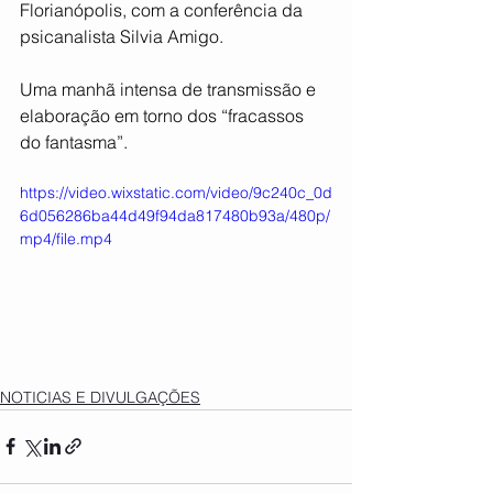
Florianópolis, com a conferência da 
psicanalista Silvia Amigo.
Uma manhã intensa de transmissão e 
elaboração em torno dos “fracassos 
do fantasma”.
https://video.wixstatic.com/video/9c240c_0d
6d056286ba44d49f94da817480b93a/480p/
mp4/file.mp4
NOTICIAS E DIVULGAÇÕES