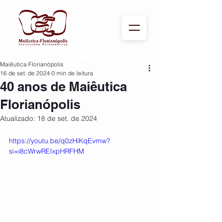
Maiêutica Florianópolis
16 de set. de 2024
0 min de leitura
40 anos de Maiêutica
Florianópolis
Atualizado:
18 de set. de 2024
https://youtu.be/q0zHiKqEvmw?
si=i8cWrwREIxpHRFHM